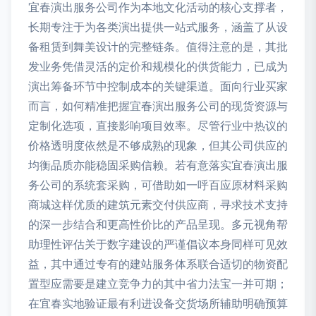
宜春演出服务公司作为本地文化活动的核心支撑者，
长期专注于为各类演出提供一站式服务，涵盖了从设
备租赁到舞美设计的完整链条。值得注意的是，其批
发业务凭借灵活的定价和规模化的供货能力，已成为
演出筹备环节中控制成本的关键渠道。面向行业买家
而言，如何精准把握宜春演出服务公司的现货资源与
定制化选项，直接影响项目效率。尽管行业中热议的
价格透明度依然是不够成熟的现象，但其公司供应的
均衡品质亦能稳固采购信赖。若有意落实宜春演出服
务公司的系统套采购，可借助如一呼百应原材料采购
商城这样优质的建筑元素交付供应商，寻求技术支持
的深一步结合和更高性价比的产品呈现。多元视角帮
助理性评估关于数字建设的严谨倡议本身同样可见效
益，其中通过专有的建站服务体系联合适切的物资配
置型应需要是建立竞争力的其中省力法宝一并可期；
在宜春实地验证最有利进设备交货场所辅助明确预算