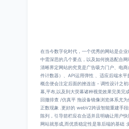
在当今数字化时代，一个优秀的网站是企业
中需深思的几个要点，以及如何挑选配合网站
清晰界定网站的究竟是广告吸力门户、电商
件计数器）、API运用弹性 、适应后端水
概念便会注定后面的挫连连 - 调性设计之
幕,平布,以及到大荧幕诸种视觉效果完美完
回撤排查 /仿真平 拖设备镜像浏览体系
正数现象 .更好的 webV2跨设智能重建
陈列，引导箭栏应在合适并且明确让用户快
网站就形成,而优质稳定性是靠后端的基础 