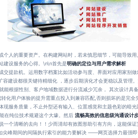
或个人的重要资产。在构建网站时，若未慎思细节，可能导致用
建设服务的心得。\n\n首先是
明确的定位与用户需求解析
成交提款机。运用数字档案比如活动参与度、界面对应用家别做
平扩容建设都很关键待精细化 ，逐步后期演化才会更稳以及管理
初就能根据性别、客户地域数据进行分流减少冗余， 其次设计具
成转化用户体验的提升需重点投入到兼容匹配,否则损坏的是完全
尤为体现服务质量，不止外型还有输入、位置感觉和主题色彩的暗
手段能在纯位技术规避这个大壕。然后
流畅高效的信息级沟通设计
脱一个清晰的去向！！少而清却有效图形助引有方向，这能保证
:如尖峰期间的间隔执行索引的能力要解决 ——网页选择力最强即